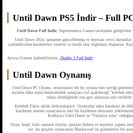
Until Dawn PS5 İndir – Full P
Until Dawn Full Indir,
Supermassive Games tarafından geliştirilen 
Until Dawn 2024, tamamen güncellenmiş ve heyecan verici durumlar da
canlandırırken karakterleri yönetin ve kendi olay örgünüzü oluşturun. Kara
Ayrıca Ücretsiz İndirebilirsiniz:
Diablo 3 Full Indir
Until Dawn Oynanış
Until Dawn PC Oyunu, oyuncuların tek bir oyunla tüm içeriği görememes
seçimin daha sonra beklenmedik sonuçlara yol açabileceği “kelebek etkis
odaya döndüğünde onu geri almasına izin verebilir. 
Kelebek Etkisi ahlakı belirsizleştirir. Oyuncular sekiz karakteri de öl
kaydetme sistemi oyuncuların eski bir kaydetme dosyasını yüklemesine
Kodlayıcı Until Dawn’ın “Yüzlerce sonu” olduğunu 
Oyun, keşif, hızlı zamanlı olaylar, ipuçları bulma ve seçimler yapma üze
var; bu ipuçları oyuncunun Blackwood’un gizemlerini bir aray