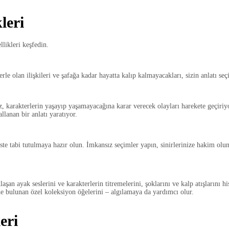
leri
likleri keşfedin.
e olan ilişkileri ve şafağa kadar hayatta kalıp kalmayacakları, sizin anlatı seç
ız, karakterlerin yaşayıp yaşamayacağına karar verecek olayları harekete geçiri
llanan bir anlatı yaratıyor.
este tabi tutulmaya hazır olun. İmkansız seçimler yapın, sinirlerinize hakim olu
şan ayak seslerini ve karakterlerin titremelerini, şoklarını ve kalp atışlarını
de bulunan özel koleksiyon öğelerini – algılamaya da yardımcı olur.
eri