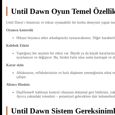
Until Dawn Oyun Temel Özellik
Until Dawn’ı benzersiz ve tekrar oynanabilir bir korku deneyimi yapan özel
Oyuncu kontrolü
Hikaye boyunca sekiz arkadaşınızla oynayacaksınız. Diğer karakterlerl
Kelebek Etkisi
Yaptığınız her seçimin bir etkisi var. Büyük ya da küçük kararların
uyarlanıyor ve değişiyor. Bu, birden fazla olası sonla karmaşık ve da
Karar sizin
Ahlakınızın, reflekslerinizin ve hızlı düşünme yeteneğinizin nihai t
çalışın.
Altıncı Hissiniz
DualSense® kablosuz kontrol cihazının dokunsal geri bildirimi, yakla
Ayrıca yakındaki totemleri – potansiyel geleceklere dair kehanetler
Until Dawn Sistem Gereksiniml