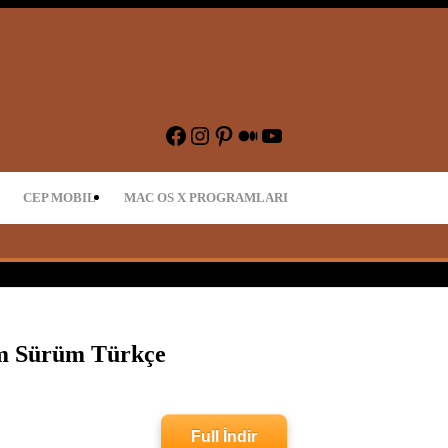
dir – Oyun İndir
Facebook
Instagram
Pinterest
Medium
YouTube
CEP MOBIL
MAC OS X PROGRAMLARI
am Sürüm Türkçe
Full İndir