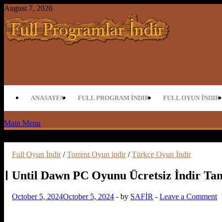
Skip
August 7, 2026
to
content
Full Program İndir Full Programlar İn
ANASAYFA
FULL PROGRAM İNDIR
FULL OYUN İNDIR
Main Menu
Full Oyun İndir
/
Torrent Oyun indir
/
Türkçe Oyun İndir
Until Dawn PC Oyunu Ücretsiz İndir T
October 5, 2024
October 5, 2024
-
by
SAFİR
-
Leave a Comment