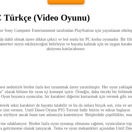
C Türkçe
(Video Oyunu)
ve Sony Computer Entertainment tarafından PlayStation için yayınlanan etkile
 dahil olmak üzere dikkat çekici ve bol sonlu bir PC korku oyunudur. Bir film
kterleri neyin etkileyeceğini belirleyin ve hayatta kalmak için en uygun karakt
aksiyona katılacaksınız.
i nedeniyle birden fazla kez oynanmak üzere yaratılmıştır. Her oyun yaklaşık 
i” olarak bilinen bir oyun içi konsepti içerir. Örneğin, daha önceki bir bölüm
Oyun boyunca oyuncular, bir karakteri diğerini kurtarmak için vermek gibi zor a
dürerek sekiz karakteri de hayatta tutabilir ve bu da onlara birçok son, rota ve
 izin vermez. Until Dawn Oyunu PS5 Torrent Indir bitirin ve tekrar başlayın. 
söylüyor ancak bunu tam anlamıyla kastetmiyor. Bitişlerdeki çeşitlilikler, maç
rine odaklanıyor. Birden fazla oyun oynanışı olmasına rağmen, oyuncuların topl
a getirmesine olanak tanıyacak. Tema ve oyun mekanikleri açısından Until Da