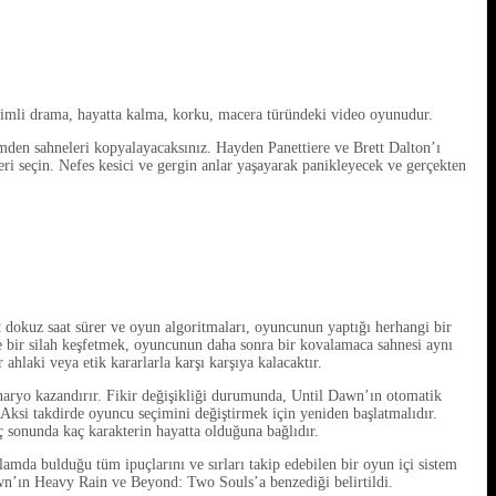
şimli drama, hayatta kalma, korku, macera türündeki video oyunudur.
den sahneleri kopyalayacaksınız. Hayden Panettiere ve Brett Dalton’ı
eri seçin. Nefes kesici ve gergin anlar yaşayarak panikleyecek ve gerçekten
dokuz saat sürer ve oyun algoritmaları, oyuncunun yaptığı herhangi bir
de bir silah keşfetmek, oyuncunun daha sonra bir kovalamaca sahnesi aynı
hlaki veya etik kararlarla karşı karşıya kalacaktır.
 senaryo kazandırır. Fikir değişikliği durumunda, Until Dawn’ın otomatik
Aksi takdirde oyuncu seçimini değiştirmek için yeniden başlatmalıdır.
 sonunda kaç karakterin hayatta olduğuna bağlıdır.
amda bulduğu tüm ipuçlarını ve sırları takip edebilen bir oyun içi sistem
wn’ın Heavy Rain ve Beyond: Two Souls’a benzediği belirtildi.