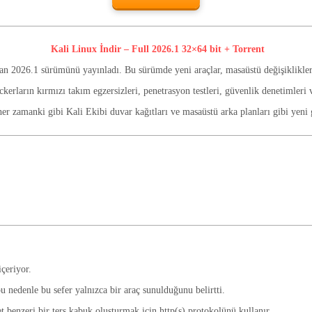
Kali Linux İndir – Full 2026.1 32×64 bit + Torrent
an 2026.1 sürümünü yayınladı. Bu sürümde yeni araçlar, masaüstü değişiklikleri
kerların kırmızı takım egzersizleri, penetrasyon testleri, güvenlik denetimleri 
er zamanki gibi Kali Ekibi duvar kağıtları ve masaüstü arka planları gibi yeni gö
çeriyor.
 nedenle bu sefer yalnızca bir araç sunulduğunu belirtti.
t benzeri bir ters kabuk oluşturmak için http(s) protokolünü kullanır.