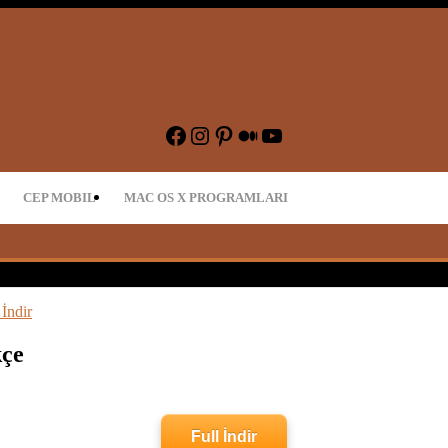
dir – Oyun İndir
Facebook
Instagram
Pinterest
Medium
YouTube
CEP MOBIL
MAC OS X PROGRAMLARI
İndir
kçe
Full İndir