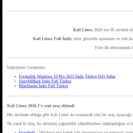
Kali Linux
2026’nın ilk sürümü ol
Kali Linux Full İndir,
siber güvenlik uzmanları ve etik hac
Yılın ilk edisyonunda h
İndirilmesi Gerekenler:
Formatlık Windows 10 Pro 2025 İndir Türkçe ISO Şubat
StartAllBack İndir Full Türkçe
BlueStacks İndir Full Türkçe
Kali Linux 2026.1’e yeni araç eklendi
:
Her sürümde olduğu gibi Kali Linux da oynanacak yeni bir araç oyuncağı i
Ne yazık ki ekip, bu sürümün çoğunlukla yükseltmelere odaklandığını ve bu
hoaxshell
– Windows ters kabuk yük oluşturucusu ve işleyicisi, işare