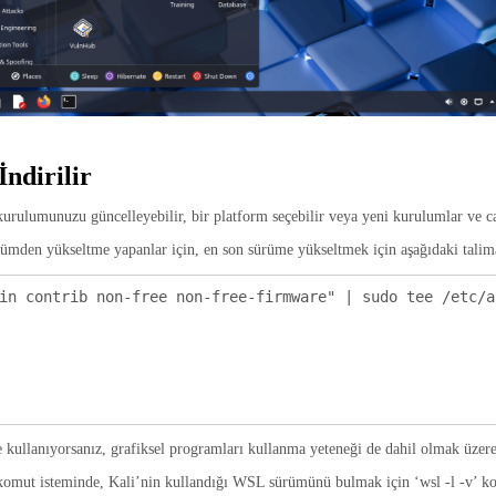
ndirilir
rulumunuzu güncelleyebilir, bir platform seçebilir veya yeni kurulumlar ve canl
ümden yükseltme yapanlar için, en son sürüme yükseltmek için aşağıdaki talima
in contrib non-free non-free-firmware" | sudo tee /etc/ap
 kullanıyorsanız, grafiksel programları kullanma yeteneği de dahil olmak üzer
omut isteminde, Kali’nin kullandığı WSL sürümünü bulmak için ‘wsl -l -v’ k