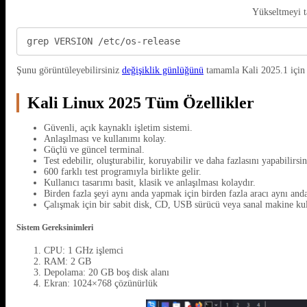
Yükseltmeyi t
grep VERSION /etc/os-release
Şunu görüntüleyebilirsiniz
değişiklik günlüğünü
tamamla Kali 2025.1 için 
Kali Linux 2025 Tüm Özellikler
Güvenli, açık kaynaklı işletim sistemi.
Anlaşılması ve kullanımı kolay.
Güçlü ve güncel terminal.
Test edebilir, oluşturabilir, koruyabilir ve daha fazlasını yapabilirsin
600 farklı test programıyla birlikte gelir.
Kullanıcı tasarımı basit, klasik ve anlaşılması kolaydır.
Birden fazla şeyi aynı anda yapmak için birden fazla aracı aynı and
Çalışmak için bir sabit disk, CD, USB sürücü veya sanal makine kul
Sistem Gereksinimleri
CPU: 1 GHz işlemci
RAM: 2 GB
Depolama: 20 GB boş disk alanı
Ekran: 1024×768 çözünürlük