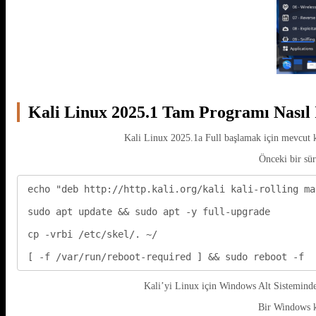
Kali Linux 2025.1 Tam Programı Nasıl İ
Kali Linux 2025.1a Full başlamak için mevcut ku
Önceki bir sür
echo "deb http://http.kali.org/kali kali-rolling ma
sudo apt update && sudo apt -y full-upgrade

cp -vrbi /etc/skel/. ~/

[ -f /var/run/reboot-required ] && sudo reboot -f
Kali’yi Linux için Windows Alt Sisteminde
Bir Windows k