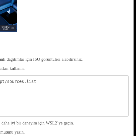
ı dağıtımlar için ISO görüntüleri alabilirsiniz.
tları kullanın.
t/sources.list

e daha iyi bir deneyim için WSL2’ye geçin.
omutunu yazın.