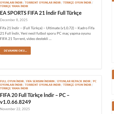
OYUNLARI İNDIR
/
TORRENT OYUNLAR INDIR
/
TÜRKÇE OYUN İNDIR
/
TÜRKÇE YAMA İNDIR
EA SPORTS FIFA 21 İndir Full Türkçe
December 8, 2025
Fifa 21 İndir – (Full Türkçe) – Ultimate (v1.0.72) – Kadro Fifa
21 Full İndir, Yeni nesil futbol sporu PC maç yapma oyunu
FIFA 21 Torrent, video destekli …
DEVAMINI OKU...
FULL OYUN İNDIR
/
FIFA SERISINI İNDIRIN
/
OYUNLAR REPACK INDIR
/
PC
OYUNLARI İNDIR
/
TORRENT OYUNLAR INDIR
/
TÜRKÇE OYUN İNDIR
/
TÜRKÇE YAMA İNDIR
FIFA 20 Full Türkçe İndir – PC –
v1.0.66.8249
November 22, 2025