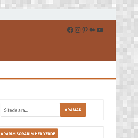
 İndir – Oyun İndir
ARAMAK
ARARIM SORARIM HER YERDE