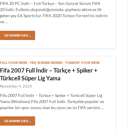
FIFA 20 PC İndir – Full Türkçe – Son Güncel Sürüm FIFA
20 İndir, Futbolu düşündüğümüzde, şüphesiz aklımıza ilk
gelen şey EA Sports’tur. FIFA 2020 Türkçe Torrent’ini indirin
ve …
DEVAMINI OKU...
FULL OYUN İNDIR
/
FIFA SERISINI İNDIRIN
/
TORRENT OYUN INDIR
Fifa 2007 Full İndir – Türkçe + Spiker +
Türkcell Süper Lig Yama
November 4, 2024
Fifa 2007 Full İndir – Türkçe + Spiker + Türkcell Süper Lig
Yama (Windows) Fifa 2007 Full İndir, Türkçe’de popüler ve
popüler bir spor oyunu olan bu oyun, en iyi FIFA serisini …
DEVAMINI OKU...