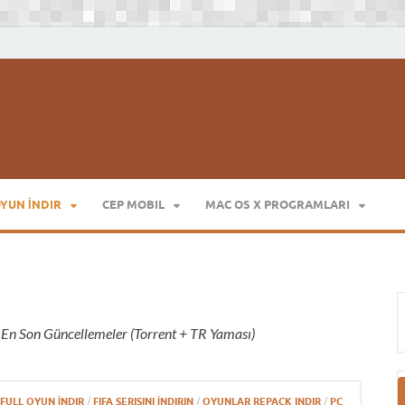
Full Program İndir Full Programlar
OYUN İNDIR
CEP MOBIL
MAC OS X PROGRAMLARI
, En Son Güncellemeler (Torrent + TR Yaması)
FULL OYUN İNDIR
/
FIFA SERISINI İNDIRIN
/
OYUNLAR REPACK INDIR
/
PC