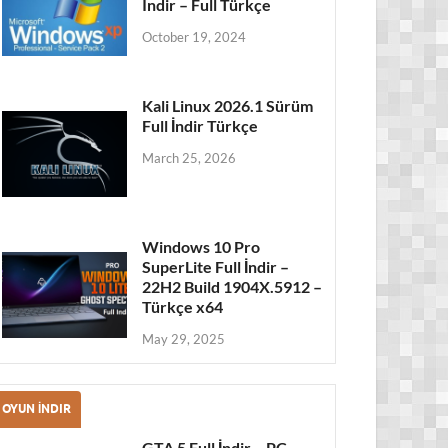
Indir – Full Türkçe
October 19, 2024
Kali Linux 2026.1 Sürüm
Full İndir Türkçe
March 25, 2026
Windows 10 Pro
SuperLite Full İndir –
22H2 Build 1904X.5912 –
Türkçe x64
May 29, 2025
OYUN İNDIR
GTA 5 Full İndir – PC