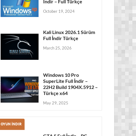
Indir – Full Türkçe
October 19, 2024
Kali Linux 2026.1 Sürüm
Full İndir Türkçe
March 25, 2026
Windows 10 Pro
SuperLite Full İndir –
22H2 Build 1904X.5912 –
Türkçe x64
May 29, 2025
OYUN İNDIR
GTA 5 Full İndir – PC