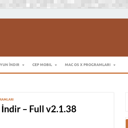
Full Program İndir Full Programlar
OYUN İNDIR
CEP MOBIL
MAC OS X PROGRAMLARI
GRAMLARI
İndir – Full v2.1.38