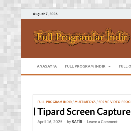
August 7, 2026
ANASAYFA
FULL PROGRAM İNDIR
FULL 
FULL PROGRAM İNDIR
/
MULTIMEDYA
/
SES VE VIDEO PRO
Tipard Screen Capture 
April 16, 2025
-
by
SAFİR
-
Leave a Comment