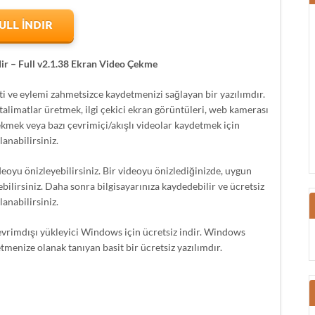
ULL İNDIR
ir – Full v2.1.38 Ekran Video Çekme
i ve eylemi zahmetsizce kaydetmenizi sağlayan bir yazılımdır.
 talimatlar üretmek, ilgi çekici ekran görüntüleri, web kamerası
ekmek veya bazı çevrimiçi/akışlı videolar kaydetmek için
lanabilirsiniz.
deoyu önizleyebilirsiniz. Bir videoyu önizlediğinizde, uygun
ilirsiniz. Daha sonra bilgisayarınıza kaydedebilir ve ücretsiz
lanabilirsiniz.
rimdışı yükleyici Windows için ücretsiz indir. Windows
tmenize olanak tanıyan basit bir ücretsiz yazılımdır.