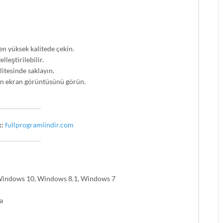
i
en yüksek kalitede çekin.
leştirilebilir.
litesinde saklayın.
ün ekran görüntüsünü görün.
:
fullprogramiindir.com
 Windows 10, Windows 8.1, Windows 7
a