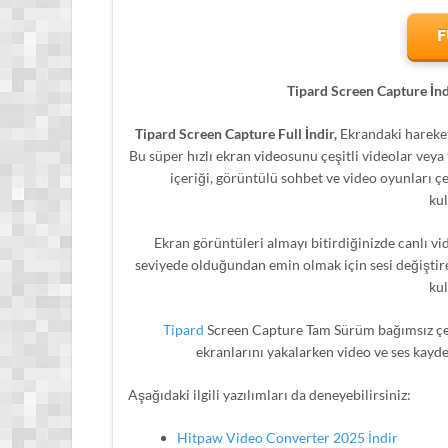
F
Tipard Screen Capture İnd
Tipard Screen Capture Full İndir,
Ekrandaki hareket
Bu süper hızlı ekran videosunu çeşitli videolar veya
içeriği, görüntülü sohbet ve video oyunları ç
kul
Ekran görüntüleri almayı bitirdiğinizde canlı vi
seviyede olduğundan emin olmak için sesi değiştireb
kul
Tipard
Screen Capture Tam Sürüm bağımsız çev
ekranlarını yakalarken video ve ses kayde
Aşağıdaki ilgili yazılımları da deneyebilirsiniz:
Hitpaw Video Converter 2025 İndir