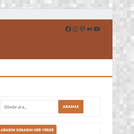
 İndir – Oyun İndir
ARAMAK
ARARIM SORARIM HER YERDE