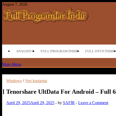
Skip
August 7, 2026
to
content
Full Program İndir Full Programlar İn
ANASAYFA
FULL PROGRAM İNDIR
FULL OYUN İNDIR
Main Menu
Windows
/
Veri kurtarma
Tenorshare UltData For Android – Full 6
April 29, 2025
April 29, 2025
-
by
SAFİR
-
Leave a Comment