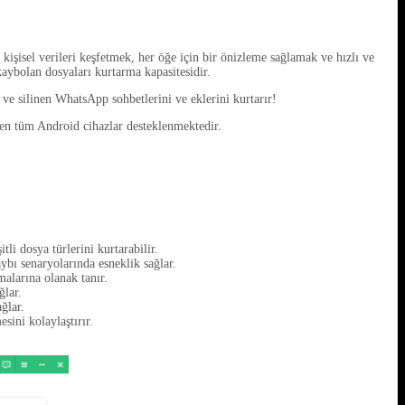
şisel verileri keşfetmek, her öğe için bir önizleme sağlamak ve hızlı ve
kaybolan dosyaları kurtarma kapasitesidir.
e silinen WhatsApp sohbetlerini ve eklerini kurtarır!
n tüm Android cihazlar desteklenmektedir.
tli dosya türlerini kurtarabilir.
ı senaryolarında esneklik sağlar.
malarına olanak tanır.
ğlar.
ğlar.
sini kolaylaştırır.