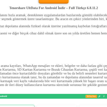
Tenorshare UltData For Android İndir – Full Türkçe 6.8.11.2
nını hızla aramak, desteklenen uygulamalardan bazılarında gömülü olabilecek ki
r seçenek göstermek üzere tasarlanmıştır. Bu aracın en çekici yönlerinden biri, 
 depolama alanında fiziksel olarak üzerine yazılmamış kaybolan fotoğrafları v
mi ve diğer birçok cihaz dahil olmak üzere son on yılda üretilen hemen heme
 arama kayıtları, WhatsApp mesajları ve ekleri, belgeler ve daha fazlası gibi çeşi
Kurtarma, SD Karttan Kurtarma ve Bozuk Cihazdan Kurtarma, çeşitli veri kayb
amadan önce kurtarılabilir dosyaları görebilir ve bu da belirli nesneleri kurtar
rı kurtarmasına olanak tanır, bu da zamandan ve depolama alanından tasarruf sa
karmaşık veri kaybı vakalarında bile veri kurtarmada yüksek bir başarı oranı sa
m de ileri düzey kullanıcıların kurtarma sürecinde sorunsuz bir şekilde gezinme