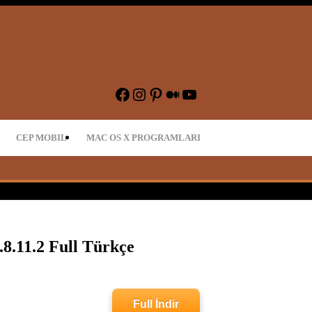
dir – Oyun İndir
Facebook
Instagram
Pinterest
Medium
YouTube
CEP MOBIL
MAC OS X PROGRAMLARI
.8.11.2 Full Türkçe
Full İndir