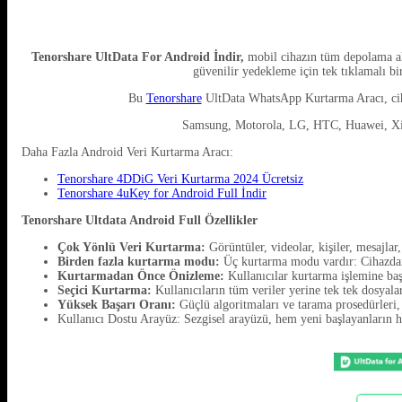
Tenorshare
UltData For Android İndir,
mobil cihazın tüm depolama ala
güvenilir yedekleme için tek tıklamalı bi
Bu
Tenorshare
UltData WhatsApp Kurtarma Aracı, cihaz
Samsung, Motorola, LG, HTC, Huawei, Xiao
Daha Fazla Android Veri Kurtarma Aracı:
Tenorshare 4DDiG Veri Kurtarma 2024 Ücretsiz
Tenorshare 4uKey for Android Full İndir
Tenorshare Ultdata Android Full Özellikler
Çok Yönlü Veri Kurtarma:
Görüntüler, videolar, kişiler, mesajlar,
Birden fazla kurtarma modu:
Üç kurtarma modu vardır: Cihazdan 
Kurtarmadan Önce Önizleme:
Kullanıcılar kurtarma işlemine başl
Seçici Kurtarma:
Kullanıcıların tüm veriler yerine tek tek dosyala
Yüksek Başarı Oranı:
Güçlü algoritmaları ve tarama prosedürleri, 
Kullanıcı Dostu Arayüz: Sezgisel arayüzü, hem yeni başlayanların he