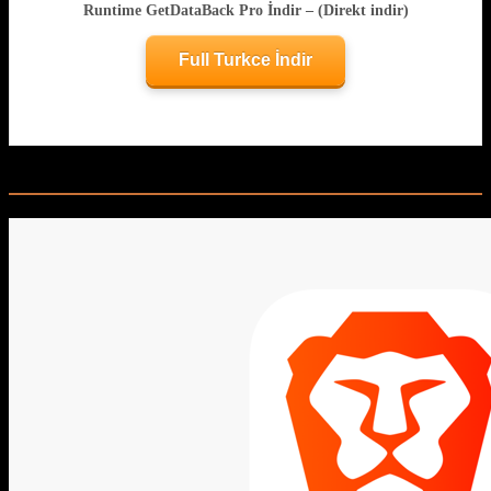
Runtime GetDataBack Pro İndir – (Direkt indir)
Full Turkce İndir
Related Posts