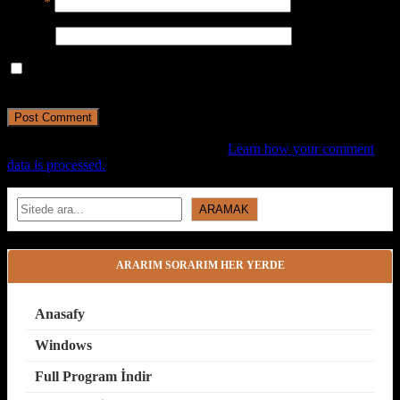
Email
*
Website
Save my name, email, and website in this browser for the next
time I comment.
This site uses Akismet to reduce spam.
Learn how your comment
data is processed.
Search
ARAMAK
ARARIM SORARIM HER YERDE
Anasafy
Windows
Full Program İndir