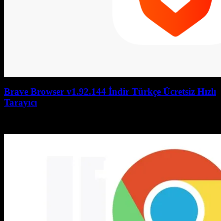
Brave Browser v1.92.144 İndir Türkçe Ücretsiz Hızlı
Tarayıcı
July 27, 2026
July 27, 2026