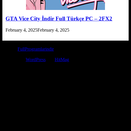
GTA Vice City İndir Full Türkçe PC – 2FX2
February 4, 2025
February 4, 2025
© 2026
FullProgramlarindir
- Tüm Hakları Saklıdır. Bilgi Telif
Hakkı veya DMCA mail iletişim: fullprogramiindir@gmail.com
Powered by
WordPress
and
HitMag
.