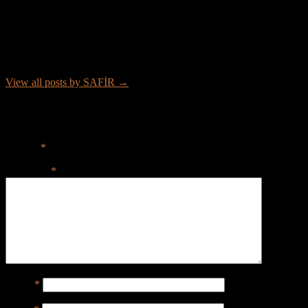
About SAFİR
Merhaba, profesyonel SEO uzmanıyım. Ücretsiz yazılım, oyun ve
araçlar sağlıyorum.
View all posts by SAFİR →
Leave a Reply
Your email address will not be published.
Required fields are
marked
*
Comment
*
Name
*