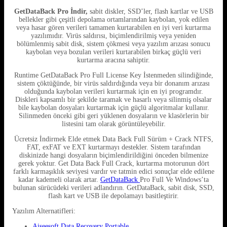
GetDataBack Pro İndir,
sabit diskler, SSD’ler, flash kartlar ve USB
bellekler gibi çeşitli depolama ortamlarından kaybolan, yok edilen
veya hasar gören verileri tamamen kurtarabilen en iyi veri kurtarma
yazılımıdır. Virüs saldırısı, biçimlendirilmiş veya yeniden
bölümlenmiş sabit disk, sistem çökmesi veya yazılım arızası sonucu
kaybolan veya bozulan verileri kurtarabilen birkaç güçlü veri
kurtarma aracına sahiptir.
Runtime GetDataBack Pro Full License Key İstenmeden silindiğinde,
sistem çöktüğünde, bir virüs saldırdığında veya bir donanım arızası
olduğunda kaybolan verileri kurtarmak için en iyi programdır.
Diskleri kapsamlı bir şekilde taramak ve hasarlı veya silinmiş olsalar
bile kaybolan dosyaları kurtarmak için güçlü algoritmalar kullanır.
Silinmeden önceki gibi geri yüklenen dosyaların ve klasörlerin bir
listesini tam olarak görüntüleyebilir.
Ücretsiz İndirmek Elde etmek Data Back Full Sürüm + Crack NTFS,
FAT, exFAT ve EXT kurtarmayı destekler. Sistem tarafından
diskinizde hangi dosyaların biçimlendirildiğini önceden bilmenize
gerek yoktur. Get Data Back Full Crack, kurtarma motorunun dört
farklı karmaşıklık seviyesi vardır ve tatmin edici sonuçlar elde edilene
kadar kademeli olarak artar.
GetDataBack
Pro Full Ve Windows’ta
bulunan sürücüdeki verileri adlandırın. GetDataBack, sabit disk, SSD,
flash kart ve USB ile depolamayı basitleştirir.
Yazılım Alternatifleri:
Aiseesoft Data Recovery Portable