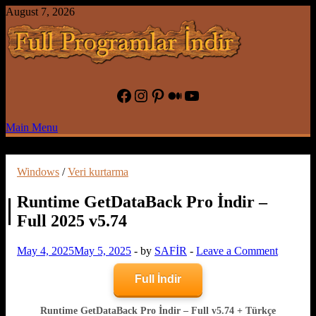
Skip
August 7, 2026
to
content
Full Program İndir Full Programlar
Facebook
Instagram
Pinterest
Medium
YouTube
İndir – Oyun İndir
Main Menu
Windows
/
Veri kurtarma
Runtime GetDataBack Pro İndir –
Full 2025 v5.74
May 4, 2025
May 5, 2025
-
by
SAFİR
-
Leave a Comment
Full İndir
Runtime GetDataBack Pro İndir – Full v5.74 + Türkçe