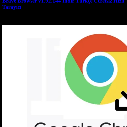
Brave Browser v1.92.144 İndir Türkçe Ücretsiz Hızlı
Tarayıcı
July 27, 2026
July 27, 2026