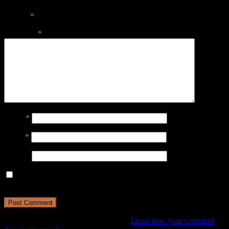
Your email address will not be published.
Required fields are
marked
*
Comment
*
Name
*
Email
*
Website
Save my name, email, and website in this browser for the next
time I comment.
This site uses Akismet to reduce spam.
Learn how your comment