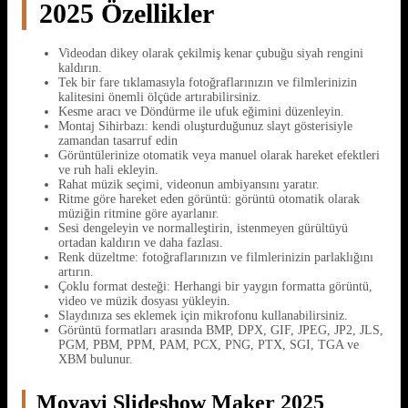
2025 Özellikler
Videodan dikey olarak çekilmiş kenar çubuğu siyah rengini
kaldırın.
Tek bir fare tıklamasıyla fotoğraflarınızın ve filmlerinizin
kalitesini önemli ölçüde artırabilirsiniz.
Kesme aracı ve Döndürme ile ufuk eğimini düzenleyin.
Montaj Sihirbazı: kendi oluşturduğunuz slayt gösterisiyle
zamandan tasarruf edin
Görüntülerinize otomatik veya manuel olarak hareket efektleri
ve ruh hali ekleyin.
Rahat müzik seçimi, videonun ambiyansını yaratır.
Ritme göre hareket eden görüntü: görüntü otomatik olarak
müziğin ritmine göre ayarlanır.
Sesi dengeleyin ve normalleştirin, istenmeyen gürültüyü
ortadan kaldırın ve daha fazlası.
Renk düzeltme: fotoğraflarınızın ve filmlerinizin parlaklığını
artırın.
Çoklu format desteği: Herhangi bir yaygın formatta görüntü,
video ve müzik dosyası yükleyin.
Slaydınıza ses eklemek için mikrofonu kullanabilirsiniz.
Görüntü formatları arasında BMP, DPX, GIF, JPEG, JP2, JLS,
PGM, PBM, PPM, PAM, PCX, PNG, PTX, SGI, TGA ve
XBM bulunur.
Movavi Slideshow Maker 2025