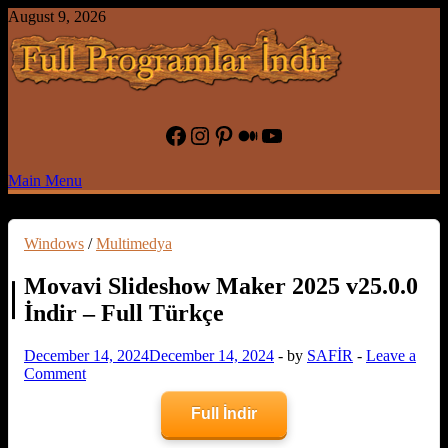
Skip
August 9, 2026
to
content
Full Program İndir Full Programlar
Facebook
Instagram
Pinterest
Medium
YouTube
İndir – Oyun İndir
Main Menu
Windows
/
Multimedya
Movavi Slideshow Maker 2025 v25.0.0
İndir – Full Türkçe
December 14, 2024
December 14, 2024
-
by
SAFİR
-
Leave a
Comment
Full İndir