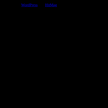
Hakkı veya DMCA mail iletişim: fullprogramiindir@gmail.com
Powered by
WordPress
and
HitMag
.