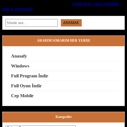
This site uses Akismet to reduce spam.
Learn how your comment
data is processed.
Search
ARAMAK
ARARIM SORARIM HER YERDE
Anasafy
Windows
Full Program İndir
Full Oyun İndir
Cep Mobile
Kategoriler