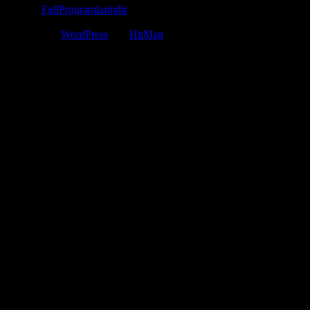
© 2026
FullProgramlarindir
- Tüm Hakları Saklıdır. Bilgi Telif
Hakkı veya DMCA mail iletişim: fullprogramiindir@gmail.com
Powered by
WordPress
and
HitMag
.