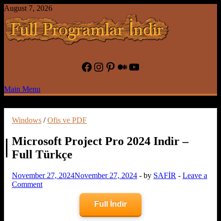
Skip
August 7, 2026
to
content
Full Program İndir Full Programlar
Facebook
Instagram
Pinterest
Medium
YouTube
İndir – Oyun İndir
Main Menu
Windows
/
Ofis ve PDF
Microsoft Project Pro 2024 Indir –
Full Türkçe
November 27, 2024
November 27, 2024
-
by
SAFİR
-
Leave a
Comment
Full İndir