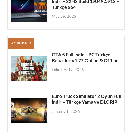
İndir – 22H2 Build 1904X.5912 –
Türkçe x64
May 29, 2025
OYUN İNDIR
GTA 5 Full İndir – PC Türkçe
Repack + v1.72 Online & Offline
February 19, 2026
Euro Truck Simulator 2 Oyun Full
İndir – Türkçe Yama ve DLC RIP
January 1, 2026