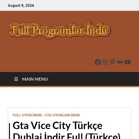
August 9, 2026
Full
Prog
İndir 
Prog
İndir 
Oyun 
MAIN MENU
FULL OYUN İNDIR
/
GTA OYUNLARI INDIR
Gta Vice City Türkçe
Dublaj İndir Full (Türkçe)