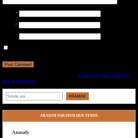
Name
*
Email
*
Website
Save my name, email, and website in this browser for the next
time I comment.
This site uses Akismet to reduce spam.
Learn how your comment
data is processed.
Search
ARAMAK
ARARIM SORARIM HER YERDE
Anasafy