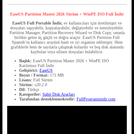
EaseUS Partition Master 2026 Sürüm + WinPE ISO Full
İndir
EaseUS Full Portable İndir,
ev kullanıcıları için üretilmiştir ve
dosyaları taşıyabilir, kopyalayabilir, değiştirebilir ve temizleyebilir.
Partition Manager, Partition Recovery Wizard ve Disk Copy, onunla
birlikte gelen üç güçlü ve doğru araçtır. EaseUS Partition Full
Spanish’in kullanıcı arayüzü basit ve iyi organize edilmiştir. Hem
grafiklerle hem de sayılarla çalışmak kolaydır ve boş disk alanında
kaybolan veya silinen dosyaları bulabiliriz.
Başlık:
EaseUS Partition Master 2026 + WinPE ISO
Katılımsız Full İndir
Geliştirici:
EaseUS
Boyut / Format:
171 MB
Lisans:
Full Sürüm
Sürüm:
v20.2.0
Dil:
Türkçe
Kategoriler:
Sabit Disk Araçları
Tarafından desteklenmektedir:
FullProgramiindir.com