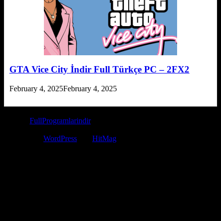
GTA Vice City İndir Full Türkçe PC – 2FX2
February 4, 2025
February 4, 2025
© 2026
FullProgramlarindir
- Tüm Hakları Saklıdır. Bilgi Telif
Hakkı veya DMCA mail iletişim: fullprogramiindir@gmail.com
Powered by
WordPress
and
HitMag
.