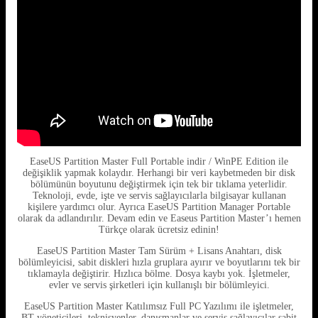
EaseUS Partition Master Full Portable indir / WinPE Edition ile
değişiklik yapmak kolaydır. Herhangi bir veri kaybetmeden bir disk
bölümünün boyutunu değiştirmek için tek bir tıklama yeterlidir.
Teknoloji, evde, işte ve servis sağlayıcılarla bilgisayar kullanan
kişilere yardımcı olur. Ayrıca EaseUS Partition Manager Portable
olarak da adlandırılır. Devam edin ve Easeus Partition Master’ı hemen
Türkçe olarak ücretsiz edinin!
EaseUS Partition Master Tam Sürüm + Lisans Anahtarı, disk
bölümleyicisi, sabit diskleri hızla gruplara ayırır ve boyutlarını tek bir
tıklamayla değiştirir. Hızlıca bölme. Dosya kaybı yok. İşletmeler,
evler ve servis şirketleri için kullanışlı bir bölümleyici.
EaseUS Partition Master Katılımsız Full PC Yazılımı ile işletmeler,
BT yöneticileri, teknisyenler, danışmanlar ve servis sağlayıcılar sabit