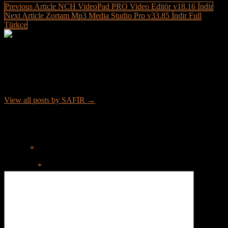
Post
Previous Article
NCH VideoPad PRO Video Editör v18.16 İndir
Next Article
Zortam Mp3 Media Studio Pro v33.85 İndir Full
navigation
Türkçe
About SAFİR
Merhaba, profesyonel SEO uzmanıyım. Ücretsiz yazılım, oyun ve
araçlar sağlıyorum.
View all posts by SAFİR →
Leave a Reply
Your email address will not be published.
Required fields are
marked
*
Comment
*