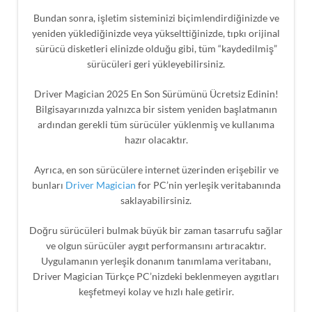
Bundan sonra, işletim sisteminizi biçimlendirdiğinizde ve
yeniden yüklediğinizde veya yükselttiğinizde, tıpkı orijinal
sürücü disketleri elinizde olduğu gibi, tüm “kaydedilmiş”
sürücüleri geri yükleyebilirsiniz.
Driver Magician 2025 En Son Sürümünü Ücretsiz Edinin!
Bilgisayarınızda yalnızca bir sistem yeniden başlatmanın
ardından gerekli tüm sürücüler yüklenmiş ve kullanıma
hazır olacaktır.
Ayrıca, en son sürücülere internet üzerinden erişebilir ve
bunları
Driver Magician
for PC’nin yerleşik veritabanında
saklayabilirsiniz.
Doğru sürücüleri bulmak büyük bir zaman tasarrufu sağlar
ve olgun sürücüler aygıt performansını artıracaktır.
Uygulamanın yerleşik donanım tanımlama veritabanı,
Driver Magician Türkçe PC’nizdeki beklenmeyen aygıtları
keşfetmeyi kolay ve hızlı hale getirir.