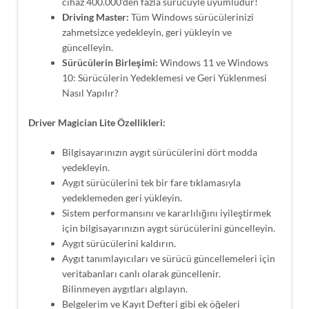
cihaz 400.000’den fazla sürücüyle uyumludur!
Driving Master:
Tüm Windows sürücülerinizi
zahmetsizce yedekleyin, geri yükleyin ve
güncelleyin.
Sürücülerin Birleşimi:
Windows 11 ve Windows
10: Sürücülerin Yedeklemesi ve Geri Yüklenmesi
Nasıl Yapılır?
Driver Magician Lite Özellikleri:
Bilgisayarınızın aygıt sürücülerini dört modda
yedekleyin.
Aygıt sürücülerini tek bir fare tıklamasıyla
yedeklemeden geri yükleyin.
Sistem performansını ve kararlılığını iyileştirmek
için bilgisayarınızın aygıt sürücülerini güncelleyin.
Aygıt sürücülerini kaldırın.
Aygıt tanımlayıcıları ve sürücü güncellemeleri için
veritabanları canlı olarak güncellenir.
Bilinmeyen aygıtları algılayın.
Belgelerim ve Kayıt Defteri gibi ek öğeleri