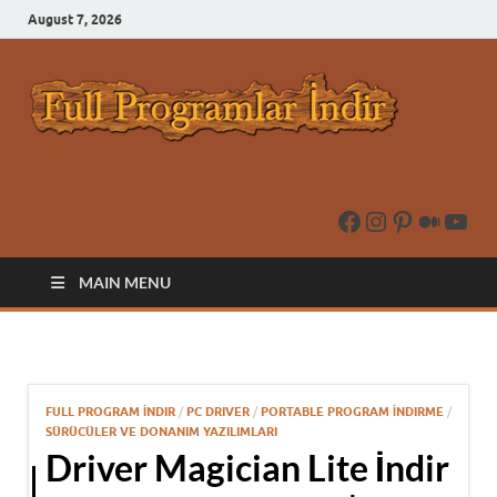
August 7, 2026
Full
Prog
İndir 
Prog
İndir 
Oyun 
MAIN MENU
FULL PROGRAM İNDIR
/
PC DRIVER
/
PORTABLE PROGRAM İNDIRME
/
SÜRÜCÜLER VE DONANIM YAZILIMLARI
Driver Magician Lite İndir