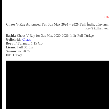
Ch
Chaos V-Ray Advanced For 3ds Max 2020 – 2026 Full İndir,
dünyanın e
Ray’i kullanıyor
Başlık:
Chaos V-Ray for 3ds Max 2020-2026 İndir Full Türkçe
Geliştirici:
Chaos
Boyut / Format:
1.15 GB
Lisans:
Full Sürüm
Sürüm:
v7.20.02
Dil:
Türkçe