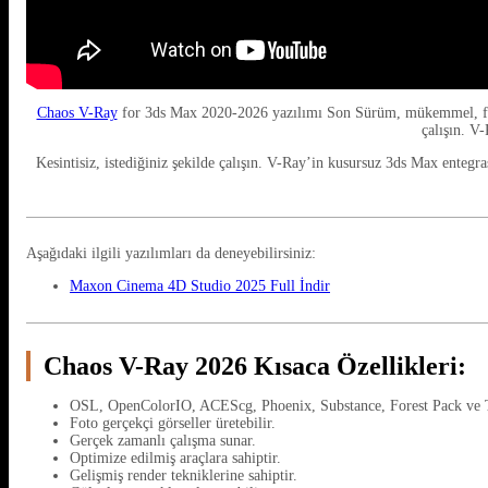
Chaos V-Ray
for 3ds Max 2020-2026 yazılımı Son Sürüm, mükemmel, fotoge
çalışın. V
Kesintisiz, istediğiniz şekilde çalışın. V-Ray’in kusursuz 3ds Max entegra
Aşağıdaki ilgili yazılımları da deneyebilirsiniz:
Maxon Cinema 4D Studio 2025 Full İndir
Chaos V-Ray 2026
Kısaca Özellikleri
:
OSL, OpenColorIO, ACEScg, Phoenix, Substance, Forest Pack ve T
Foto gerçekçi görseller üretebilir.
Gerçek zamanlı çalışma sunar.
Optimize edilmiş araçlara sahiptir.
Gelişmiş render tekniklerine sahiptir.