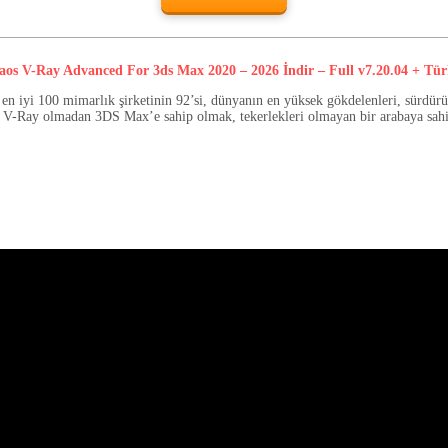
aos V-Ray Advanced For 3ds Max 2020 – 2026 İndir – Full v7.20.04 + Tür
n iyi 100 mimarlık şirketinin 92’si, dünyanın en yüksek gökdelenleri, sürdürüleb
. V-Ray olmadan 3DS Max’e sahip olmak, tekerlekleri olmayan bir arabaya sah