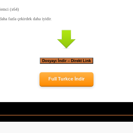
lemci (x64)
aha fazla çekirdek daha iyidir.
Dosyayı İndir – Direkt Link
Full Turkce İndir