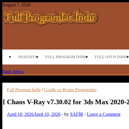
Skip
August 7, 2026
to
content
Full Program İndir Full Programlar İn
ANASAYFA
FULL PROGRAM İNDIR
FULL OYUN İNDIR
Main Menu
Full Program İndir
/
Grafik ve Resim Programları
Chaos V-Ray v7.30.02 for 3ds Max 2020-2
April 10, 2026
April 10, 2026
-
by
SAFİR
-
Leave a Comment