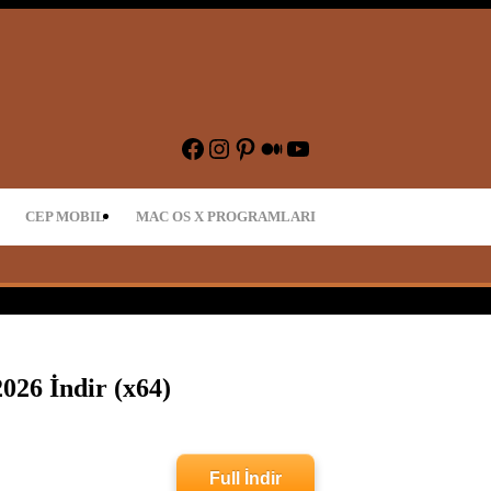
dir – Oyun İndir
Facebook
Instagram
Pinterest
Medium
YouTube
CEP MOBIL
MAC OS X PROGRAMLARI
026 İndir (x64)
Full İndir