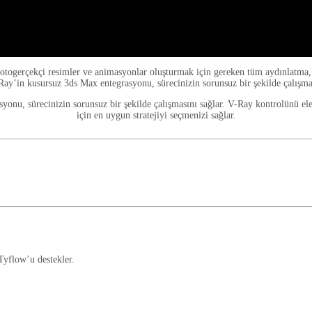
rçekçi resimler ve animasyonlar oluşturmak için gereken tüm aydınlatma, gölge
-Ray’in kusursuz 3ds Max entegrasyonu, sürecinizin sorunsuz bir şekilde çalışmas
syonu, sürecinizin sorunsuz bir şekilde çalışmasını sağlar. V-Ray kontrolünü ele 
için en uygun stratejiyi seçmenizi sağlar.
yflow’u destekler.