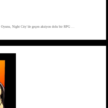
 Oyunu, Night City’de geçen aksiyon dolu bir RPG …