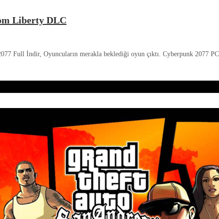
tom Liberty DLC
7 Full İndir, Oyuncuların merakla beklediği oyun çıktı. Cyberpunk 2077 PC