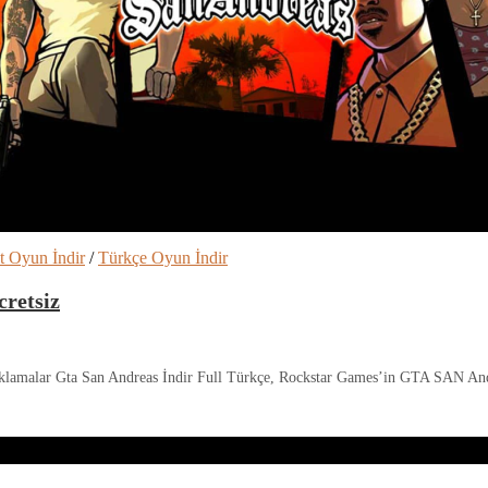
t Oyun İndir
/
Türkçe Oyun İndir
retsiz
amalar Gta San Andreas İndir Full Türkçe, Rockstar Games’in GTA SAN Andre