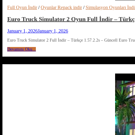
Full Oyun İndir
/
Oyunlar Repack indir
/
Simulasyon Oyunları İndi
Euro Truck Simulator 2 Oyun Full İndir – Tür
January 1, 2026
January 1, 2026
Euro Truck Simulator 2 Full İndir – Türkçe 1.57.2.2s – Güncell Euro Tru
Euro
Devamını Oku...
Truck
Simulator
2
Oyun
Full
İndir
–
Türkçe
Yama
ve
DLC
RIP