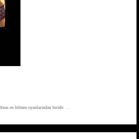
as en bilinen oyunlarından biridir. …