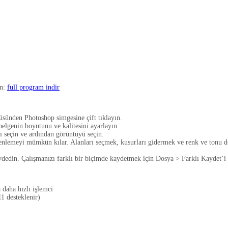
in:
full program indir
sünden Photoshop simgesine çift tıklayın.
belgenin boyutunu ve kalitesini ayarlayın.
ı seçin ve ardından görüntüyü seçin.
nlemeyi mümkün kılar. Alanları seçmek, kusurları gidermek ve renk ve tonu değ
ydedin. Çalışmanızı farklı bir biçimde kaydetmek için Dosya > Farklı Kaydet’i 
 daha hızlı işlemci
1 desteklenir)