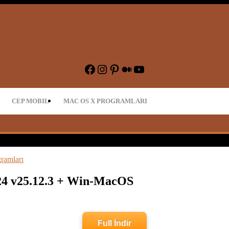
dir – Oyun İndir
Facebook
Instagram
Pinterest
Medium
YouTube
CEP MOBIL
MAC OS X PROGRAMLARI
ramları
024 v25.12.3 + Win-MacOS
Full İndir