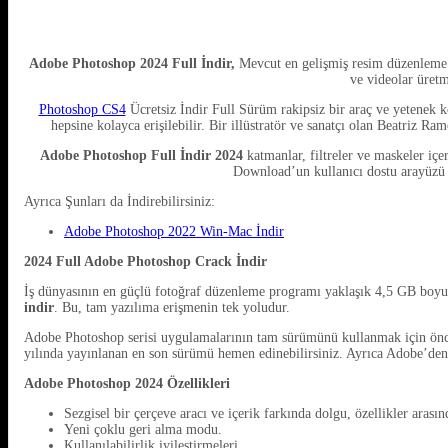
Adobe Photoshop 2024 Full İndir,
Mevcut en gelişmiş resim düzenleme ar
ve videolar üretm
Photoshop CS4
Ücretsiz İndir Full Sürüm rakipsiz bir araç ve yetenek k
hepsine kolayca erişilebilir. Bir illüstratör ve sanatçı olan Beatriz Ra
Adobe Photoshop Full İndir 2024
katmanlar, filtreler ve maskeler içe
Download’un kullanıcı dostu arayüzü ö
Ayrıca Şunları da İndirebilirsiniz:
Adobe Photoshop 2022 Win-Mac İndir
2024 Full Adobe Photoshop Crack İndir
İş dünyasının en güçlü fotoğraf düzenleme programı yaklaşık 4,5 GB boyutu
indir
. Bu, tam yazılıma erişmenin tek yoludur.
Adobe Photoshop serisi uygulamalarının tam sürümünü kullanmak için önce o
yılında yayınlanan en son sürümü hemen edinebilirsiniz. Ayrıca Adobe’den
Adobe Photoshop 2024 Özellikleri
Sezgisel bir çerçeve aracı ve içerik farkında dolgu, özellikler arasın
Yeni çoklu geri alma modu.
Kullanılabilirlik iyileştirmeleri