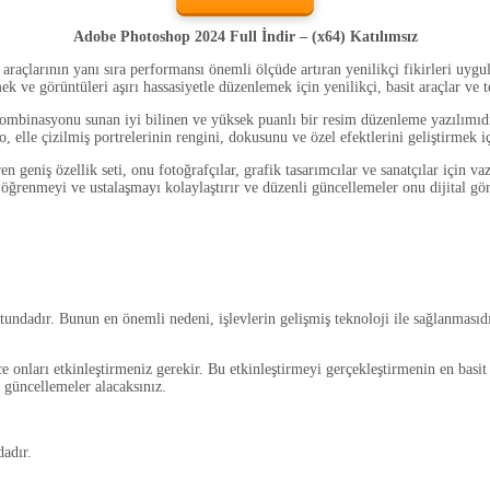
Adobe Photoshop 2024 Full İndir – (x64) Katılımsız
açlarının yanı sıra performansı önemli ölçüde artıran yenilikçi fikirleri uygula
ek ve görüntüleri aşırı hassasiyetle düzenlemek için yenilikçi, basit araçlar ve t
ombinasyonu sunan iyi bilinen ve yüksek puanlı bir resim düzenleme yazılımıdır
mo, elle çizilmiş portrelerinin rengini, dokusunu ve özel efektlerini geliştirmek i
ren geniş özellik seti, onu fotoğrafçılar, grafik tasarımcılar ve sanatçılar için
ğrenmeyi ve ustalaşmayı kolaylaştırır ve düzenli güncellemeler onu dijital görü
ndadır. Bunun en önemli nedeni, işlevlerin gelişmiş teknoloji ile sağlanmasıd
nları etkinleştirmeniz gerekir. Bu etkinleştirmeyi gerçekleştirmenin en basit
 güncellemeler alacaksınız.
dadır.