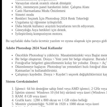
Varsayılan olarak orantılı olarak dönüştür.
Kilit, istenmeyen panel hareketini önler. Çalışma Alanı
Canlı Harmanlama Modu Önizlemesi
Simetri modu
Renkleri Seçmek İçin Photoshop 2024 Renk Tekerleği
Uygulama içi öğrenme iyileştirildi.
Daha büyük kullanıcı arayüzü boyutlarını tercih ediyorum.
Güneydoğu Asya betikleri için destek.
İyileştirilmiş kompozisyon motoru.
Bu sayfadaki daha fazla ücretsiz yazılım ve oyuna ulaşmak için şuraya gid
Adobe Photoshop 2024 Nasıl Kullanılır
Öncelikle Photoshop’u yükleyin. Masaüstünüzdeki veya Başlat menü
Bir belge oluşturun. Dosya > Yeni yeni bir belge oluşturur. Burada 
Fotoğraflar belgeleri güncellemenin kolay bir yoludur. Dosya > Aç’
Düzenlemeye başlayın: Photoshop’un yetenekleri hızlı fotoğraf düze
Katmanları’nı kullanabilirsiniz.
Çalışmayı kaydedin. Dosya > Kaydet’i seçerek değişikliklerinizi ka
Sistem Gereksinimleri
İşlemci: 64 bit desteğine sahip Intel veya AMD işlemci; 2 GHz veya
İşletim sistemi: Windows 10 (64 bit) sürümü veya üzeri (Windows 1
RAM: 8 GB veya üzeri
Grafik kartı: 1280 x 800 ekran ve 1 GB video belleği
Monitör çözünürlüğü: %100’de 1920 x 1080 ekran veya üzeri