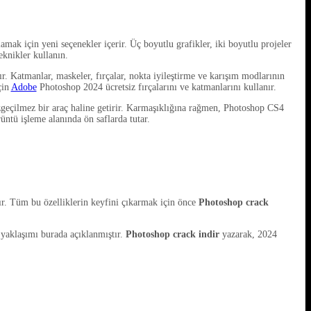
mak için yeni seçenekler içerir. Üç boyutlu grafikler, iki boyutlu projeler
eknikler kullanın.
. Katmanlar, maskeler, fırçalar, nokta iyileştirme ve karışım modlarının
çin
Adobe
Photoshop 2024 ücretsiz fırçalarını ve katmanlarını kullanır.
 vazgeçilmez bir araç haline getirir. Karmaşıklığına rağmen, Photoshop CS4
ntü işleme alanında ön saflarda tutar.
ır. Tüm bu özelliklerin keyfini çıkarmak için önce
Photoshop crack
 yaklaşımı burada açıklanmıştır.
Photoshop crack indir
yazarak, 2024