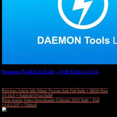
Daemon Tools Lite İndir – Full Türkçe v12.6
July 27, 2026
July 27, 2026
Post
Previous Article
Idle Miner Tycoon Apk Full İndir + MOD Para
v5.14.0 + Android Oyun İndir
navigation
Next Article
Video Downloader Ultimate 2025 İndir – Full
v1.0.1.237 + Türkçe