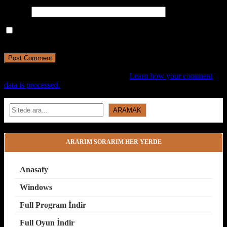
Website
Save my name, email, and website in this browser for the next
time I comment.
This site uses Akismet to reduce spam.
Learn how your comment
data is processed.
Search
ARAMAK
ARARIM SORARIM HER YERDE
Anasafy
Windows
Full Program İndir
Full Oyun İndir