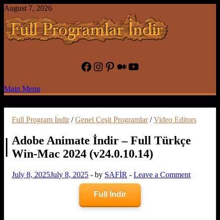
Skip
August 7, 2026
to
content
Full Program İndir Full Programlar
Facebook
Instagram
Pinterest
Medium
YouTube
İndir – Oyun İndir
Main Menu
Full Program İndir
/
Genel Çeşit Programlar
/
Video Editors
Adobe Animate İndir – Full Türkçe
Win-Mac 2024 (v24.0.10.14)
July 8, 2025
July 8, 2025
-
by
SAFİR
-
Leave a Comment
Full İndir