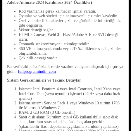
Adobe Animate 2024 Katılımsız
2024 Özellikleri
Kod yazmanıza gerek kalmadan işinizi yaratın.
Oyunlar ve web siteleri için animasyonlu çizimler kaydedin.
Özel ve birincil karakterler çizin ve görünümlerini istediğiniz
gibi değiştirin.
Vektör desteği sağlar.
HTML5 Canvas, WebGL, Flash/Adobe AIR ve SVG desteği
içerir.
Otomatik senkronizasyonu etkinleştirebilir.
360 VR animasyonlarında veya 2D özelliklerde sanal çizimler
oluşturabilirsiniz.
Çok dilli desteği vardır.
Bu sayfadaki daha fazla ücretsiz yazılım ve oyuna ulaşmak için şuraya
gidin:
fullprogramiindir. com
Sistem Gereksinimleri ve Teknik Detaylar
İşlemci: Intel Pentium 4 veya Intel Centrino, Intel Xeon veya
Intel Core Duo (veya uyumlu) işlemci (2GHz veya daha hızlı
işlemci)
İşletim sistemi Service Pack 1 veya Windows 10 sürüm 1703
ile Microsoft Windows 7
RAM: 2 GB RAM (8 GB önerilir)
Sabit disk alanı: Kurulum için 4 GB kullanılabilir sabit disk
alanı; kurulum sırasında daha fazla boş alan gerekir
(çıkarılabilir flash depolama aygıtlarına kurulum yapılamaz)