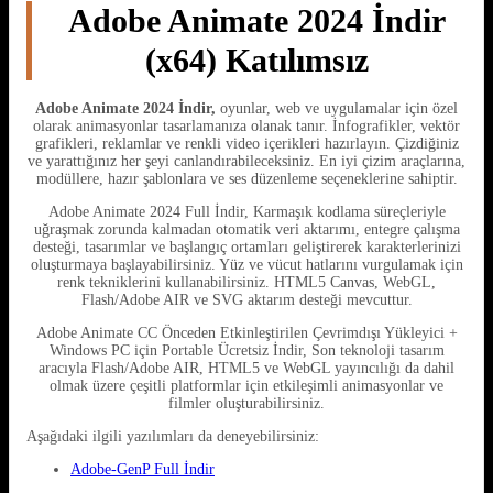
Adobe Animate 2024 İndir
(x64) Katılımsız
Adobe Animate 2024 İndir,
oyunlar, web ve uygulamalar için özel
olarak animasyonlar tasarlamanıza olanak tanır. İnfografikler, vektör
grafikleri, reklamlar ve renkli video içerikleri hazırlayın. Çizdiğiniz
ve yarattığınız her şeyi canlandırabileceksiniz. En iyi çizim araçlarına,
modüllere, hazır şablonlara ve ses düzenleme seçeneklerine sahiptir.
Adobe Animate 2024 Full İndir, Karmaşık kodlama süreçleriyle
uğraşmak zorunda kalmadan otomatik veri aktarımı, entegre çalışma
desteği, tasarımlar ve başlangıç ​​ortamları geliştirerek karakterlerinizi
oluşturmaya başlayabilirsiniz. Yüz ve vücut hatlarını vurgulamak için
renk tekniklerini kullanabilirsiniz. HTML5 Canvas, WebGL,
Flash/Adobe AIR ve SVG aktarım desteği mevcuttur.
Adobe Animate CC Önceden Etkinleştirilen Çevrimdışı Yükleyici +
Windows PC için Portable Ücretsiz İndir, Son teknoloji tasarım
aracıyla Flash/Adobe AIR, HTML5 ve WebGL yayıncılığı da dahil
olmak üzere çeşitli platformlar için etkileşimli animasyonlar ve
filmler oluşturabilirsiniz.
Aşağıdaki ilgili yazılımları da deneyebilirsiniz:
Adobe-GenP Full İndir