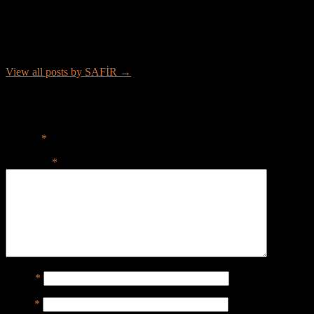
About SAFİR
Merhaba, profesyonel SEO uzmanıyım. Ücretsiz yazılım, oyun ve
araçlar sağlıyorum.
View all posts by SAFİR →
Leave a Reply
Your email address will not be published.
Required fields are
marked
*
Comment
*
Name
*
Email
*