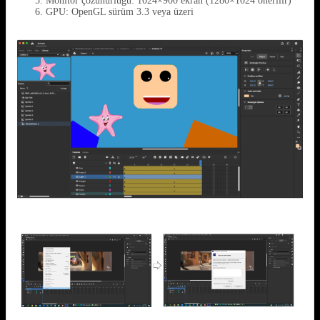
Monitör çözünürlüğü: 1024×900 ekran (1280×1024 önerilir)
GPU: OpenGL sürüm 3.3 veya üzeri