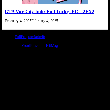
GTA Vice City İndir Full Türkçe PC – 2FX2
February 4, 2025
February 4, 2025
© 2026
FullProgramlarindir
- Tüm Hakları Saklıdır. Bilgi Telif
Hakkı veya DMCA mail iletişim: fullprogramiindir@gmail.com
Powered by
WordPress
and
HitMag
.